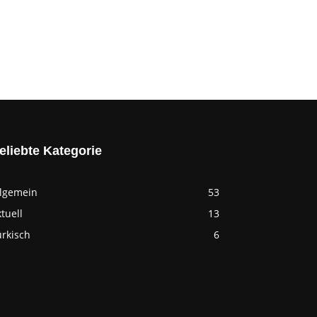
eliebte Kategorie
llgemein
53
tuell
13
ürkisch
6