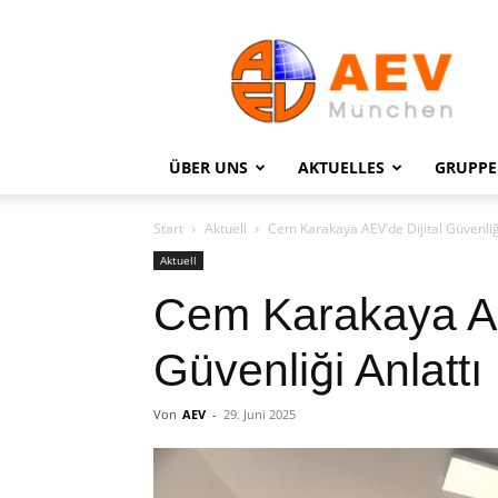
Ausländischer
Elternverein
München
e.V.
(AEV)
ÜBER UNS
AKTUELLES
GRUPP
Start
Aktuell
Cem Karakaya AEV’de Dijital Güvenliği
Aktuell
Cem Karakaya AE
Güvenliği Anlattı
Von
AEV
-
29. Juni 2025