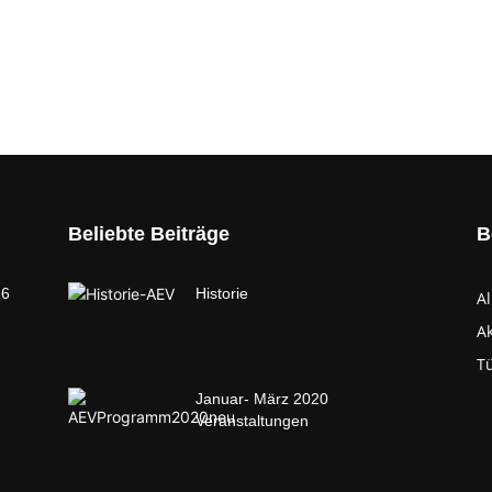
Beliebte Beiträge
B
26
Historie
A
Ak
T
Januar- März 2020
Veranstaltungen