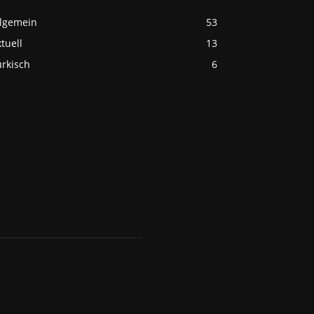
llgemein
53
tuell
13
ürkisch
6