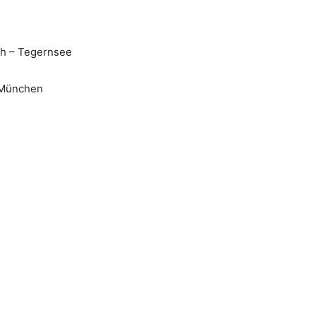
h – Tegernsee
l München