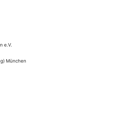
n e.V.
ang) München