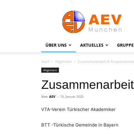
Ausländischer
Elternverein
München
e.V.
(AEV)
ÜBER UNS
AKTUELLES
GRUPP
Start
Allgemein
Zusammenarbeit & Kooperatione
Allgemein
Zusammenarbeit
Von
AEV
-
10. Januar 2020
VTA-Verein Türkischer Akademiker
BTT -Türkische Gemeinde in Bayern