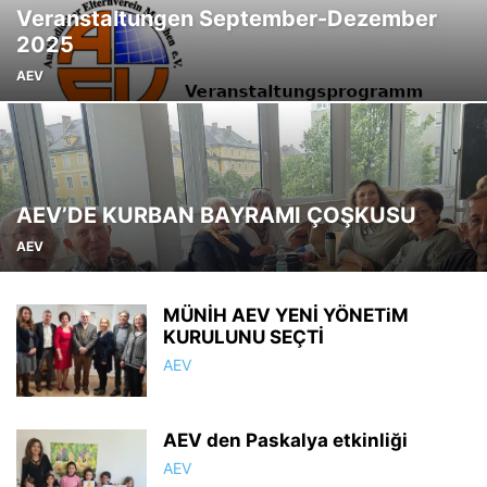
Veranstaltungen September-Dezember
2025
AEV
AEV’DE KURBAN BAYRAMI ÇOŞKUSU
AEV
MÜNİH AEV YENİ YÖNETiM
KURULUNU SEÇTİ
AEV
AEV den Paskalya etkinliği
AEV