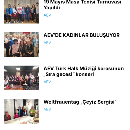
19 Mayıs Masa Tenisi Turnuvası
Yapıldı
AEV
AEV’DE KADINLAR BULUŞUYOR
AEV
AEV Türk Halk Müziği korosunun
„Sıra gecesi“ konseri
AEV
Weltfrauentag „Çeyiz Sergisi“
AEV