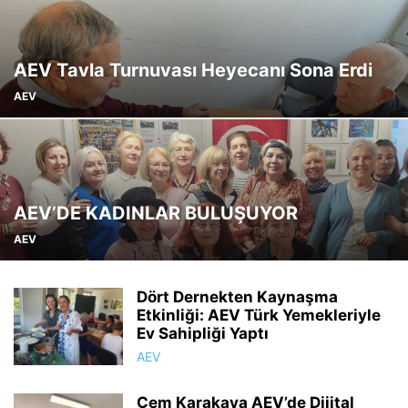
AEV Tavla Turnuvası Heyecanı Sona Erdi
AEV
AEV’DE KADINLAR BULUŞUYOR
AEV
Dört Dernekten Kaynaşma
Etkinliği: AEV Türk Yemekleriyle
Ev Sahipliği Yaptı
AEV
Cem Karakaya AEV’de Dijital